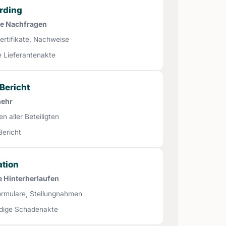
rding
ne Nachfragen
ertifikate, Nachweise
e Lieferantenakte
Bericht
mehr
n aller Beteiligten
Bericht
tion
e Hinterherlaufen
ormulare, Stellungnahmen
ndige Schadenakte