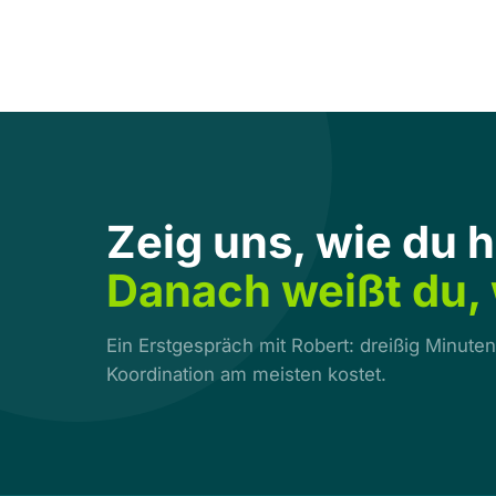
Zeig uns, wie du h
Danach weißt du, 
Ein Erstgespräch mit Robert: dreißig Minute
Koordination am meisten kostet.