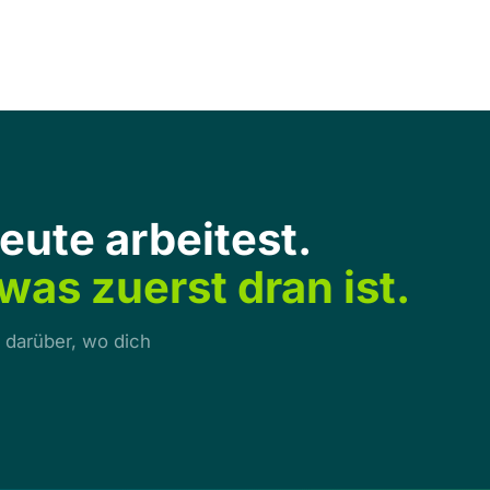
eute arbeitest.
was zuerst dran ist.
n darüber, wo dich