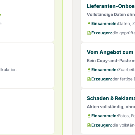
Lieferanten-Onboa
o
Vollständige Daten oh
e
Einsammeln:
Daten, Z
Erzeugen:
die geprüft
Vom Angebot zum 
Kein Copy-and-Paste 
lkulation
Einsammeln:
Zuarbeite
Erzeugen:
der fertige 
Schaden & Reklama
Akten vollständig, ohn
Einsammeln:
Fotos, F
Erzeugen:
die vollstä