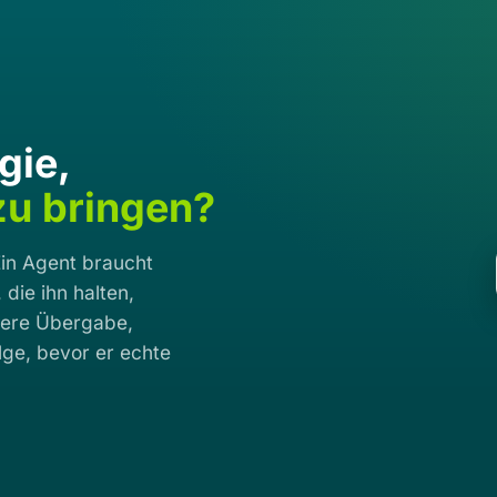
gie,
 zu bringen?
Ein Agent braucht
 die ihn halten,
bere Übergabe,
olge, bevor er echte